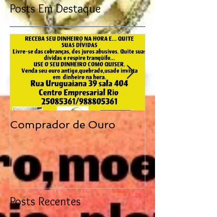
Posts Em Destaque
Comprador de Ouro
Compramos jó
Posts Recentes