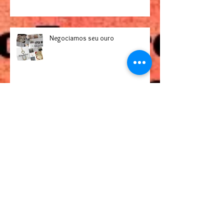
Negociamos seu ouro
Comprador de jóias de ouro
Invista suas jóias de ouro e tenha
dinheiro na hora,fique livre de
empréstimos com juros altos.