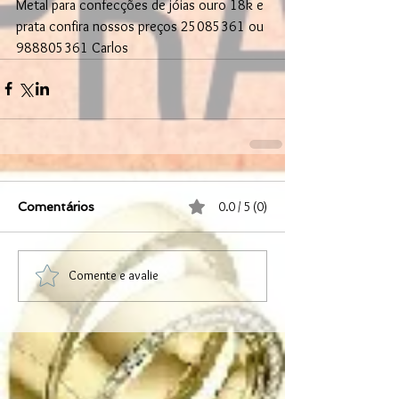
Metal para confecções de jóias ouro 18k e 
prata confira nossos preços 25085361 ou 
988805361 Carlos 
0.0 / 5 (0)
Comentários
Comente e avalie