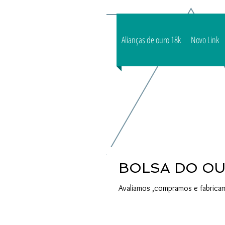
Alianças de ouro 18k
Novo Link
Avaliamos ,comp