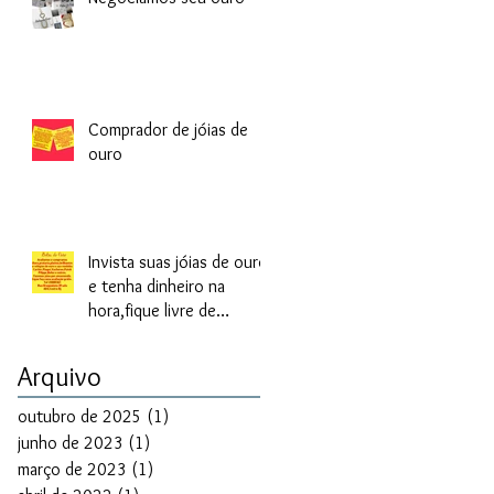
Comprador de jóias de
ouro
Invista suas jóias de ouro
e tenha dinheiro na
hora,fique livre de
empréstimos com juros
altos.
Arquivo
outubro de 2025
(1)
1 post
junho de 2023
(1)
1 post
março de 2023
(1)
1 post