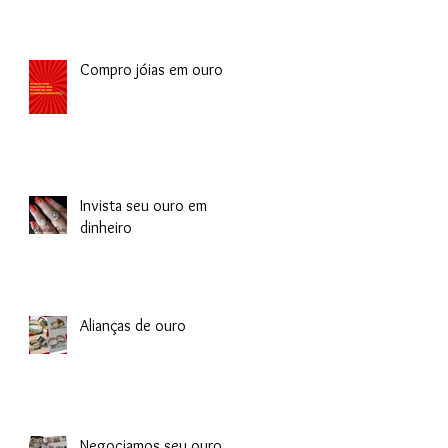
Compro jóias em ouro
Invista seu ouro em
dinheiro
Alianças de ouro
Negociamos seu ouro